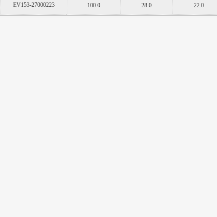
EV153-27000223
100.0
28.0
22.0