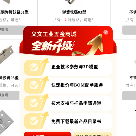
钢弹簧铰链01型
弹簧铰链03型
不
规格，可选！
共有：
2
种规格，可选！
共有
即查看
立即查看
更全技术参数与3D模型
簧铰链05型
不锈钢弹簧铰链03型
不
快速报价与BOM配单服务
规格，可选！
共有：
2
种规格，可选！
共有
即查看
立即查看
技术支持与样品申请通道
免费下载最新产品目录书