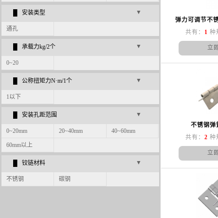
▼
█ 安装类型
弹力可调节不锈
通孔
共有：
1
种
▼
█ 承载力kg/2个
立
0~20
▼
█ 公称扭矩力N·m/1个
1以下
▼
█ 安装孔距范围
不锈钢弹
0~20mm
20~40mm
40~60mm
共有：
2
种
60mm以上
立
▼
█ 铰链材料
不锈钢
碳钢