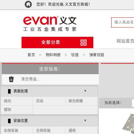
您好！欢迎光临 义文官方商城！
网站首
全部分类
首页
>
物料明细
>
铰链
>
弹簧铰链
选型指南：
清空筛选..
▼
█ 表面处理
抛光
拉丝
振光研磨
当前选择：
镀锌
▼
█ 安装位置
右侧安装
左侧安装
通用