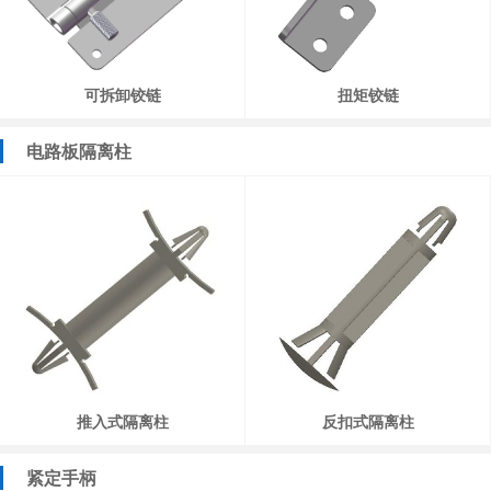
可拆卸铰链
扭矩铰链
电路板隔离柱
推入式隔离柱
反扣式隔离柱
紧定手柄