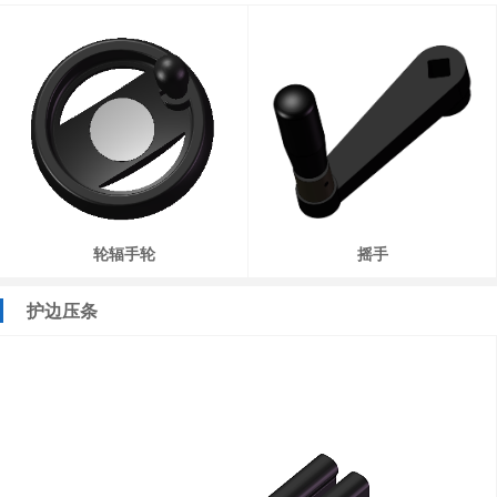
轮辐手轮
摇手
护边压条