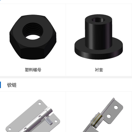
塑料螺母
衬套
铰链