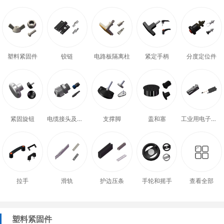
塑料紧固件
铰链
电路板隔离柱
紧定手柄
分度定位件
紧固旋钮
电缆接头及配件
支撑脚
盖和塞
工业用电子式门锁
拉手
滑轨
护边压条
手轮和摇手
查看全部
塑料紧固件