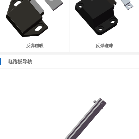
反弹磁吸
反弹碰珠
电路板导轨