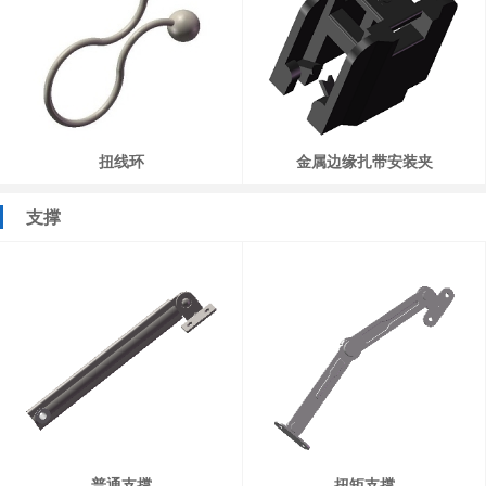
扭线环
金属边缘扎带安装夹
支撑
普通支撑
扭矩支撑