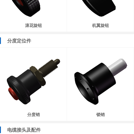
滚花旋钮
机翼旋钮
分度定位件
分度销
锁销
电缆接头及配件