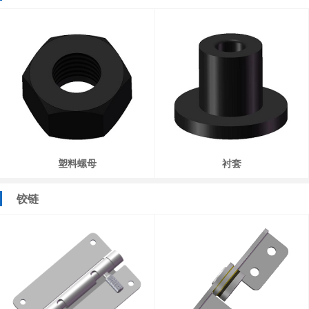
塑料螺母
衬套
铰链