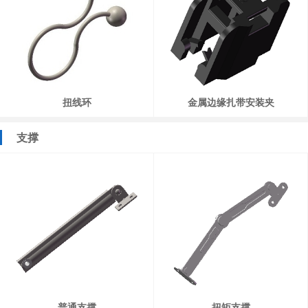
扭线环
金属边缘扎带安装夹
支撑
普通支撑
扭矩支撑