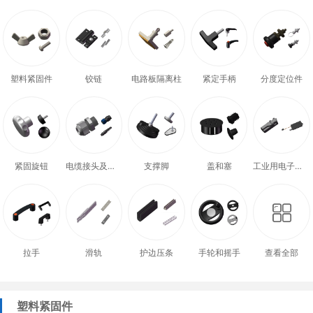
塑料紧固件
铰链
电路板隔离柱
紧定手柄
分度定位件
紧固旋钮
电缆接头及配件
支撑脚
盖和塞
工业用电子式门锁
拉手
滑轨
护边压条
手轮和摇手
查看全部
塑料紧固件