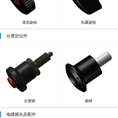
滚花旋钮
机翼旋钮
分度定位件
分度销
锁销
电缆接头及配件