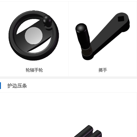
轮辐手轮
摇手
护边压条