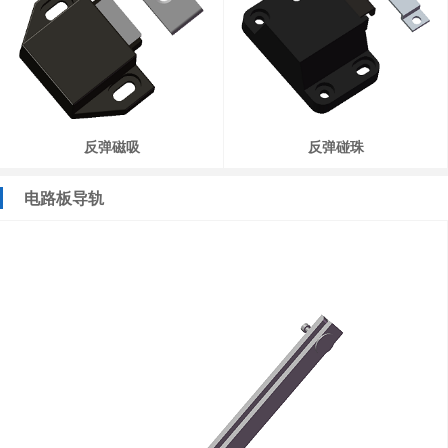
反弹磁吸
反弹碰珠
电路板导轨