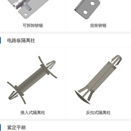
可拆卸铰链
扭矩铰链
电路板隔离柱
推入式隔离柱
反扣式隔离柱
紧定手柄