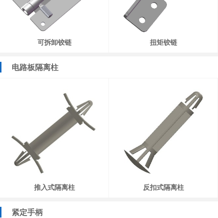
可拆卸铰链
扭矩铰链
电路板隔离柱
推入式隔离柱
反扣式隔离柱
紧定手柄