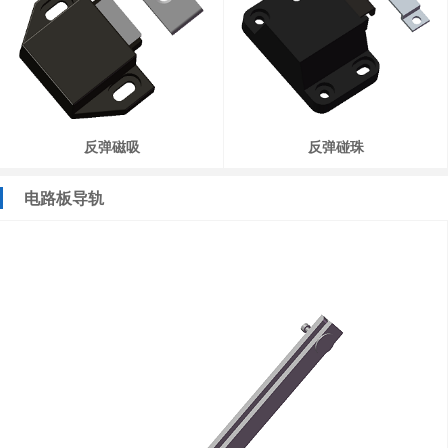
反弹磁吸
反弹碰珠
电路板导轨