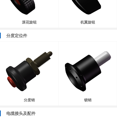
滚花旋钮
机翼旋钮
分度定位件
分度销
锁销
电缆接头及配件