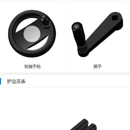
轮辐手轮
摇手
护边压条