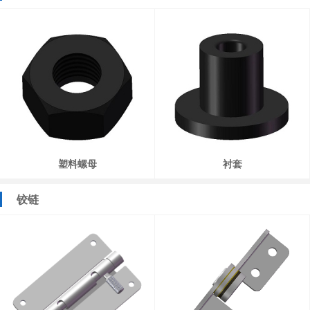
塑料螺母
衬套
铰链