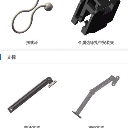
扭线环
金属边缘扎带安装夹
支撑
普通支撑
扭矩支撑