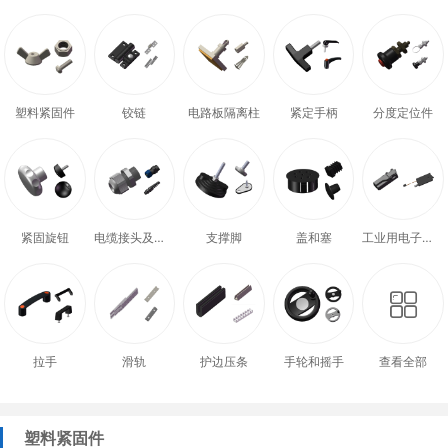
塑料紧固件
铰链
电路板隔离柱
紧定手柄
分度定位件
紧固旋钮
电缆接头及配件
支撑脚
盖和塞
工业用电子式门锁
拉手
滑轨
护边压条
手轮和摇手
查看全部
塑料紧固件