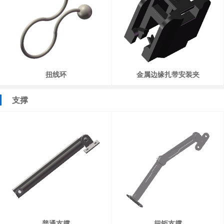
扭线环
金属边缘扎带安装夹
支撑
普通支撑
扭矩支撑