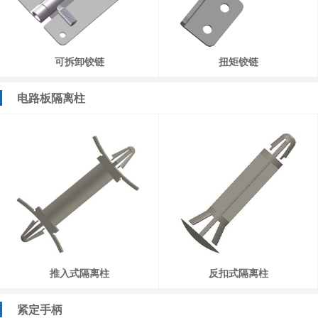
可拆卸铰链
扭矩铰链
电路板隔离柱
推入式隔离柱
反扣式隔离柱
紧定手柄