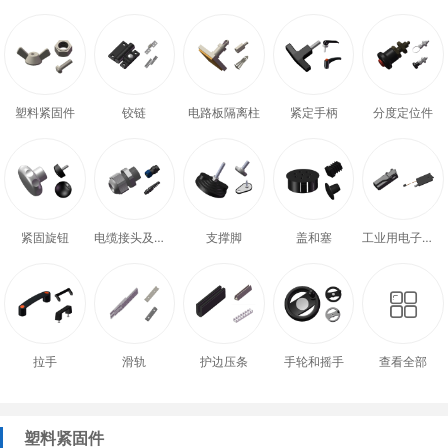
塑料紧固件
铰链
电路板隔离柱
紧定手柄
分度定位件
紧固旋钮
电缆接头及配件
支撑脚
盖和塞
工业用电子式门锁
拉手
滑轨
护边压条
手轮和摇手
查看全部
塑料紧固件