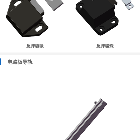
反弹磁吸
反弹碰珠
电路板导轨