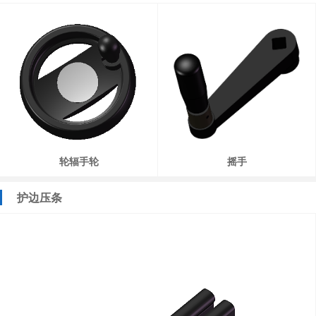
轮辐手轮
摇手
护边压条