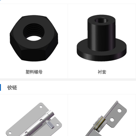
塑料螺母
衬套
铰链