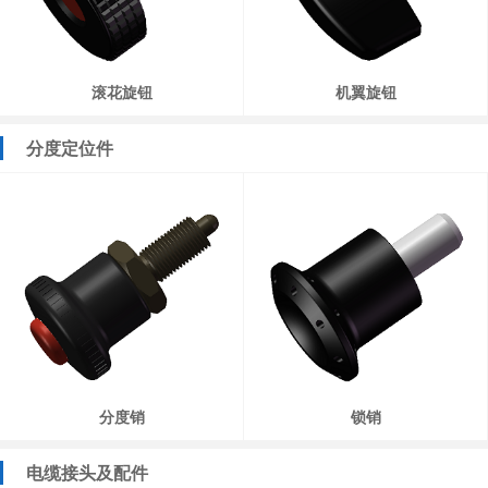
滚花旋钮
机翼旋钮
分度定位件
分度销
锁销
电缆接头及配件