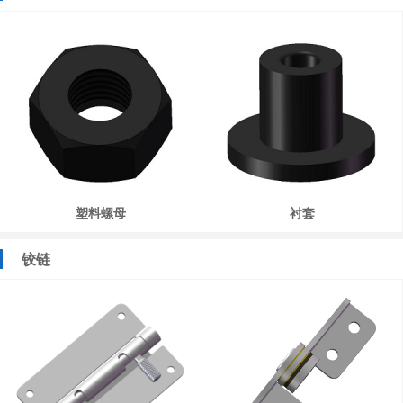
塑料螺母
衬套
铰链