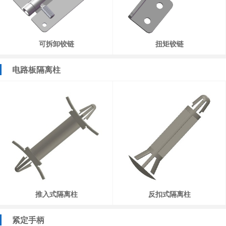
可拆卸铰链
扭矩铰链
电路板隔离柱
推入式隔离柱
反扣式隔离柱
紧定手柄