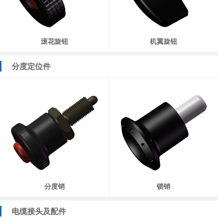
滚花旋钮
机翼旋钮
分度定位件
分度销
锁销
电缆接头及配件