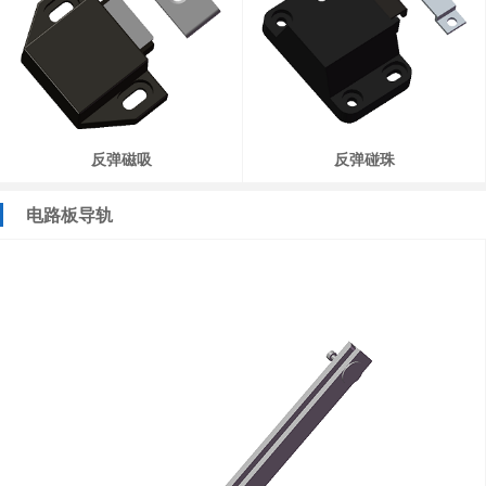
反弹磁吸
反弹碰珠
电路板导轨