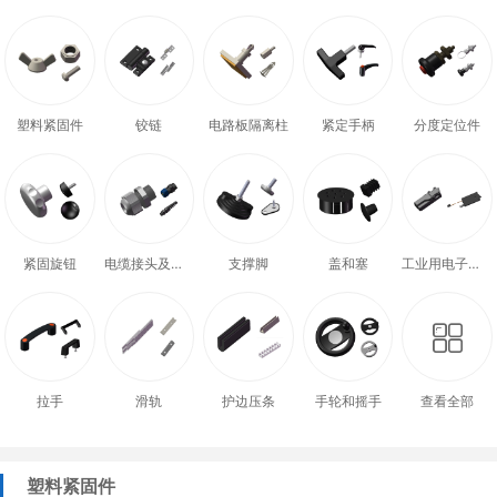
塑料紧固件
铰链
电路板隔离柱
紧定手柄
分度定位件
紧固旋钮
电缆接头及配件
支撑脚
盖和塞
工业用电子式门锁
拉手
滑轨
护边压条
手轮和摇手
查看全部
塑料紧固件