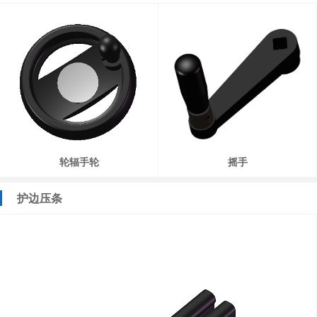
轮辐手轮
摇手
护边压条