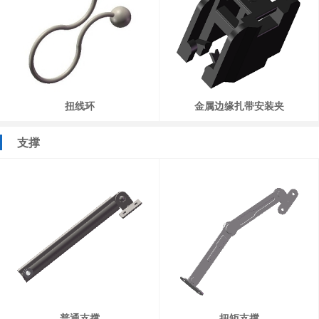
扭线环
金属边缘扎带安装夹
支撑
普通支撑
扭矩支撑