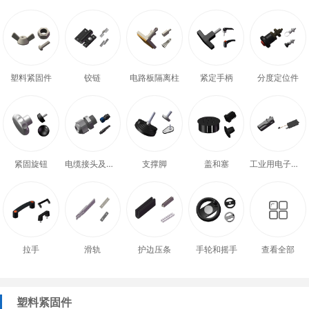
塑料紧固件
铰链
电路板隔离柱
紧定手柄
分度定位件
紧固旋钮
电缆接头及配件
支撑脚
盖和塞
工业用电子式门锁
拉手
滑轨
护边压条
手轮和摇手
查看全部
塑料紧固件