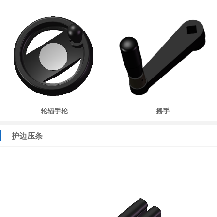
轮辐手轮
摇手
护边压条