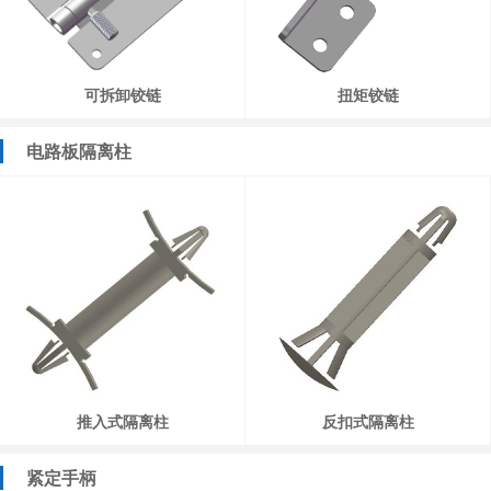
可拆卸铰链
扭矩铰链
电路板隔离柱
推入式隔离柱
反扣式隔离柱
紧定手柄