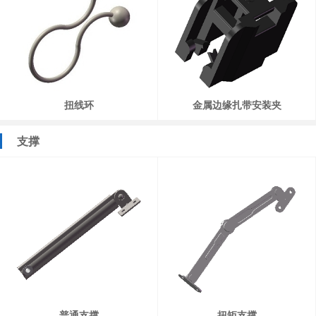
扭线环
金属边缘扎带安装夹
支撑
普通支撑
扭矩支撑