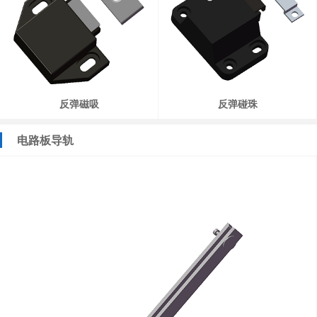
反弹磁吸
反弹碰珠
电路板导轨