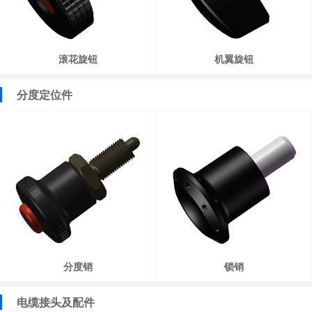
滚花旋钮
机翼旋钮
分度定位件
分度销
锁销
电缆接头及配件