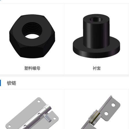
塑料螺母
衬套
铰链