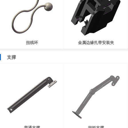
扭线环
金属边缘扎带安装夹
支撑
普通支撑
扭矩支撑