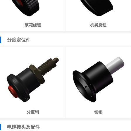
滚花旋钮
机翼旋钮
分度定位件
分度销
锁销
电缆接头及配件