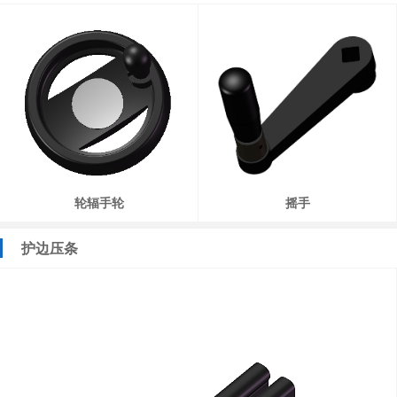
轮辐手轮
摇手
护边压条