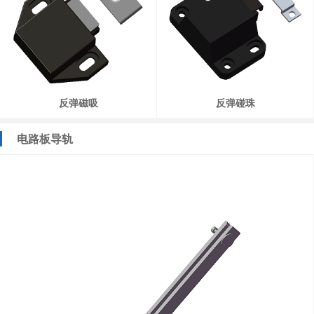
反弹磁吸
反弹碰珠
电路板导轨