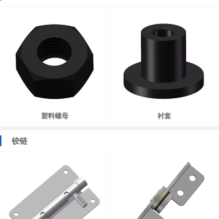
塑料螺母
衬套
铰链