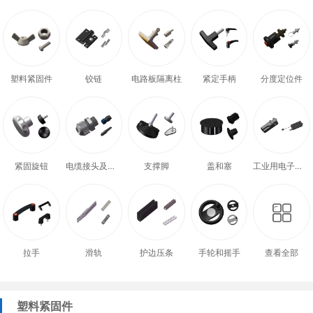
塑料紧固件
铰链
电路板隔离柱
紧定手柄
分度定位件
紧固旋钮
电缆接头及配件
支撑脚
盖和塞
工业用电子式门锁
拉手
滑轨
护边压条
手轮和摇手
查看全部
塑料紧固件