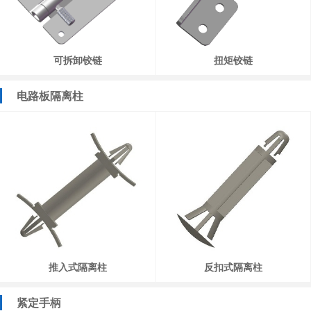
可拆卸铰链
扭矩铰链
电路板隔离柱
推入式隔离柱
反扣式隔离柱
紧定手柄