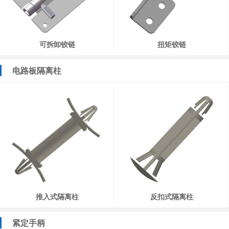
可拆卸铰链
扭矩铰链
电路板隔离柱
推入式隔离柱
反扣式隔离柱
紧定手柄