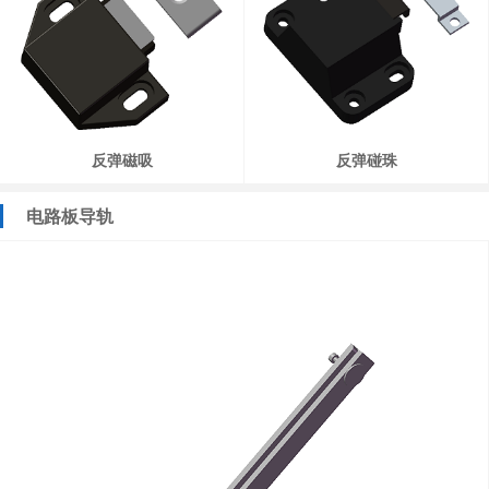
反弹磁吸
反弹碰珠
电路板导轨