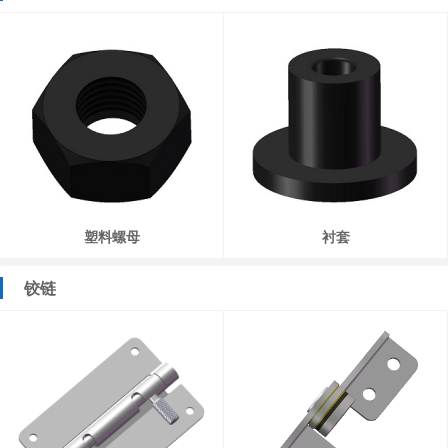
塑料螺母
衬套
铰链