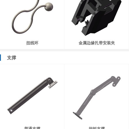
扭线环
金属边缘扎带安装夹
支撑
普通支撑
扭矩支撑