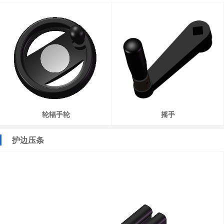
轮辐手轮
摇手
护边压条