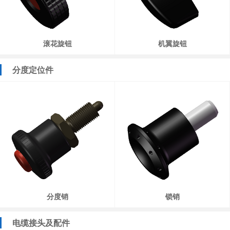
滚花旋钮
机翼旋钮
分度定位件
分度销
锁销
电缆接头及配件