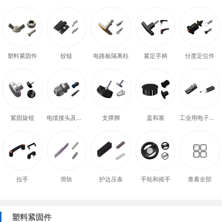
塑料紧固件
铰链
电路板隔离柱
紧定手柄
分度定位件
紧固旋钮
电缆接头及配件
支撑脚
盖和塞
工业用电子式门锁
拉手
滑轨
护边压条
手轮和摇手
查看全部
塑料紧固件