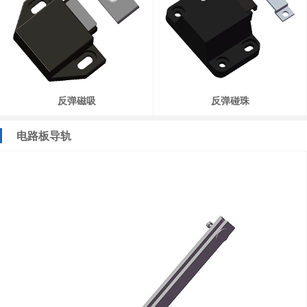
反弹磁吸
反弹碰珠
电路板导轨