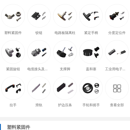
塑料紧固件
铰链
电路板隔离柱
紧定手柄
分度定位件
紧固旋钮
电缆接头及配件
支撑脚
盖和塞
工业用电子式门锁
拉手
滑轨
护边压条
手轮和摇手
查看全部
塑料紧固件