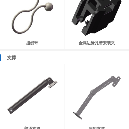
扭线环
金属边缘扎带安装夹
支撑
普通支撑
扭矩支撑