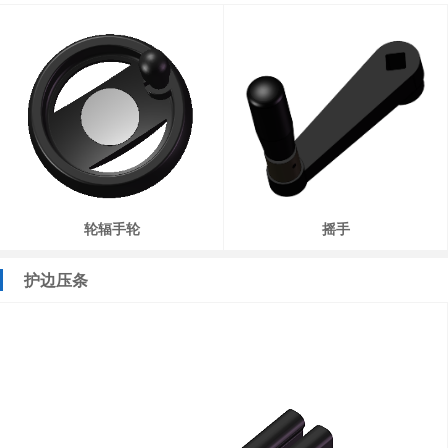
轮辐手轮
摇手
护边压条