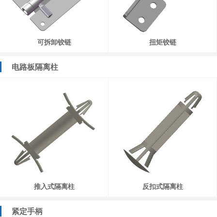
可拆卸铰链
扭矩铰链
电路板隔离柱
推入式隔离柱
反扣式隔离柱
紧定手柄