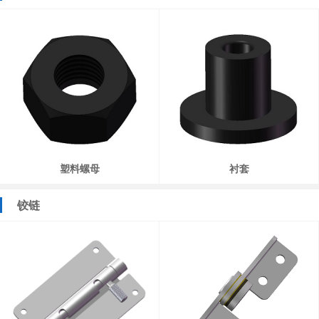
塑料螺母
衬套
铰链