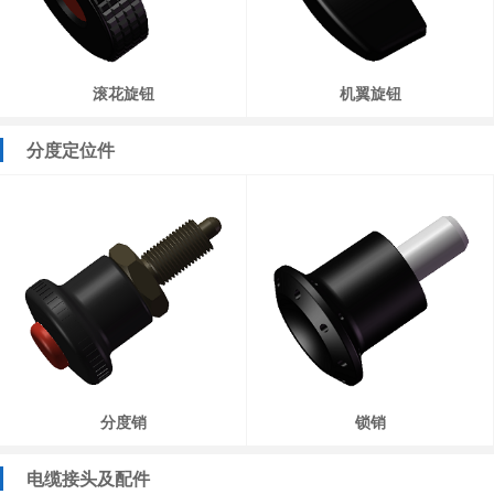
滚花旋钮
机翼旋钮
分度定位件
分度销
锁销
电缆接头及配件