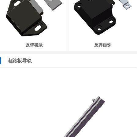
反弹磁吸
反弹碰珠
电路板导轨