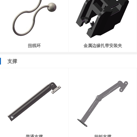
扭线环
金属边缘扎带安装夹
支撑
普通支撑
扭矩支撑