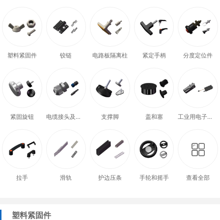
塑料紧固件
铰链
电路板隔离柱
紧定手柄
分度定位件
紧固旋钮
电缆接头及配件
支撑脚
盖和塞
工业用电子式门锁
拉手
滑轨
护边压条
手轮和摇手
查看全部
塑料紧固件