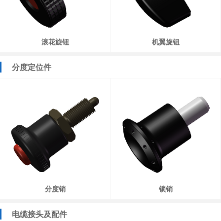
滚花旋钮
机翼旋钮
分度定位件
分度销
锁销
电缆接头及配件