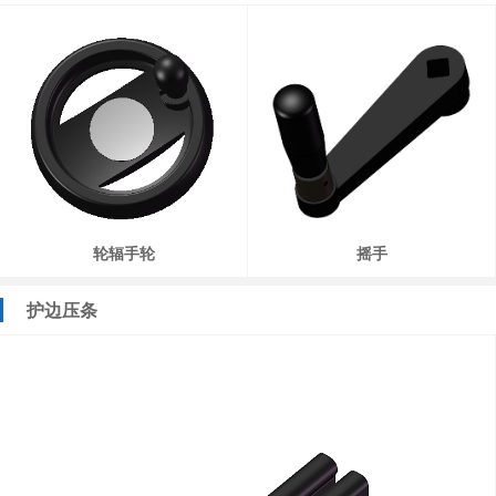
轮辐手轮
摇手
护边压条