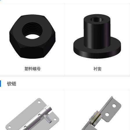
塑料螺母
衬套
铰链