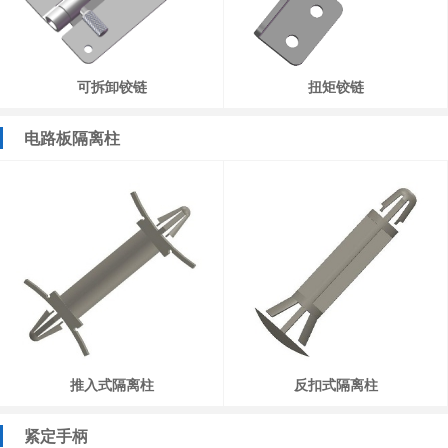
可拆卸铰链
扭矩铰链
电路板隔离柱
推入式隔离柱
反扣式隔离柱
紧定手柄