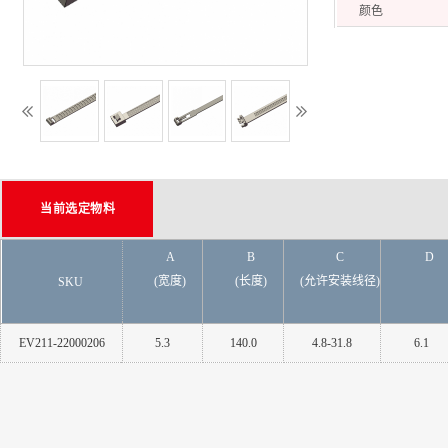
颜色
当前选定物料
A
B
C
D
(宽度)
(长度)
(允许安装线径)
SKU
EV211-22000206
5.3
140.0
4.8-31.8
6.1