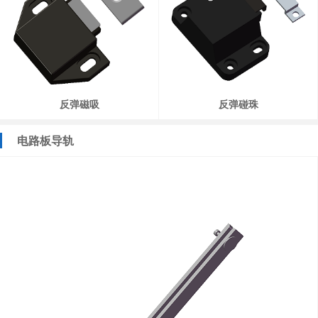
反弹磁吸
反弹碰珠
电路板导轨