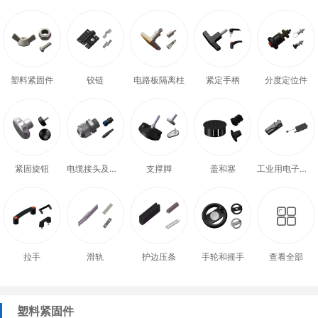
塑料紧固件
铰链
电路板隔离柱
紧定手柄
分度定位件
紧固旋钮
电缆接头及配件
支撑脚
盖和塞
工业用电子式门锁
拉手
滑轨
护边压条
手轮和摇手
查看全部
塑料紧固件