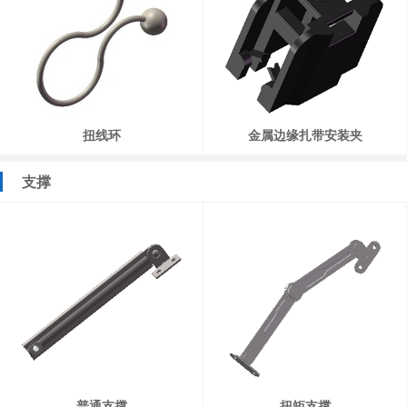
扭线环
金属边缘扎带安装夹
支撑
普通支撑
扭矩支撑