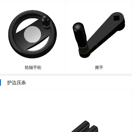
轮辐手轮
摇手
护边压条