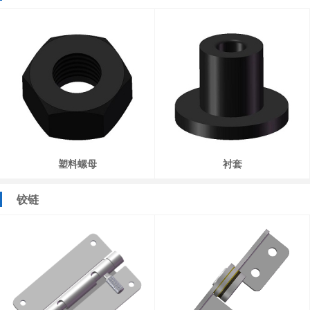
塑料螺母
衬套
铰链