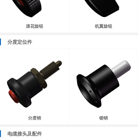
滚花旋钮
机翼旋钮
分度定位件
分度销
锁销
电缆接头及配件