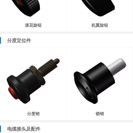
滚花旋钮
机翼旋钮
分度定位件
分度销
锁销
电缆接头及配件