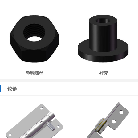
塑料螺母
衬套
铰链