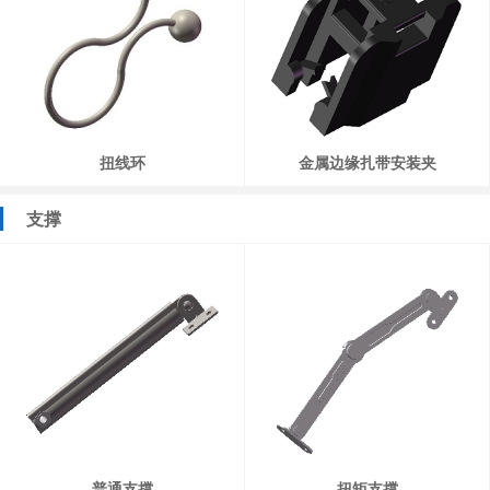
扭线环
金属边缘扎带安装夹
支撑
普通支撑
扭矩支撑