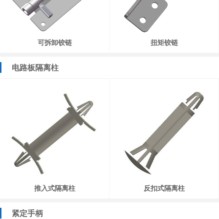
可拆卸铰链
扭矩铰链
电路板隔离柱
推入式隔离柱
反扣式隔离柱
紧定手柄