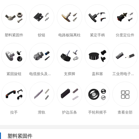
塑料紧固件
铰链
电路板隔离柱
紧定手柄
分度定位件
紧固旋钮
电缆接头及配件
支撑脚
盖和塞
工业用电子式门锁
拉手
滑轨
护边压条
手轮和摇手
查看全部
塑料紧固件