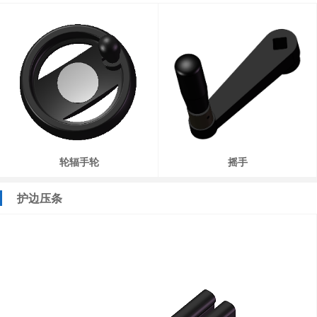
轮辐手轮
摇手
护边压条