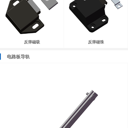
反弹磁吸
反弹碰珠
电路板导轨