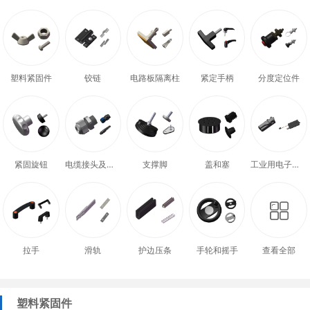
塑料紧固件
铰链
电路板隔离柱
紧定手柄
分度定位件
紧固旋钮
电缆接头及配件
支撑脚
盖和塞
工业用电子式门锁
拉手
滑轨
护边压条
手轮和摇手
查看全部
塑料紧固件