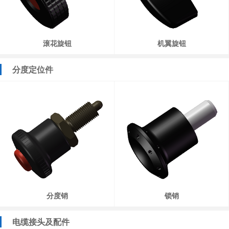
滚花旋钮
机翼旋钮
分度定位件
分度销
锁销
电缆接头及配件