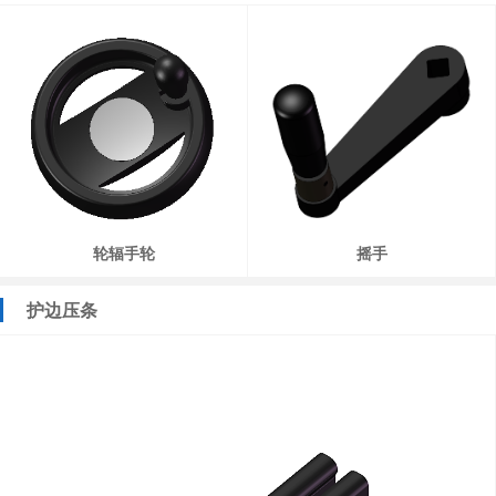
轮辐手轮
摇手
护边压条