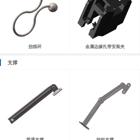
扭线环
金属边缘扎带安装夹
支撑
普通支撑
扭矩支撑