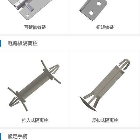
可拆卸铰链
扭矩铰链
电路板隔离柱
推入式隔离柱
反扣式隔离柱
紧定手柄