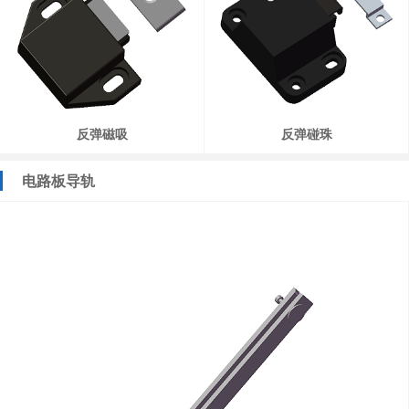
反弹磁吸
反弹碰珠
电路板导轨