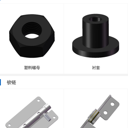
塑料螺母
衬套
铰链