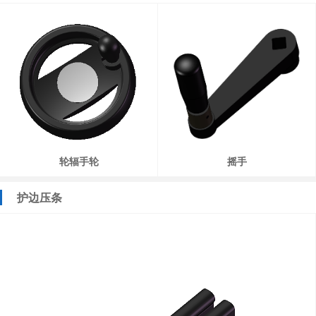
轮辐手轮
摇手
护边压条