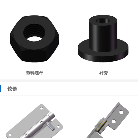
塑料螺母
衬套
铰链