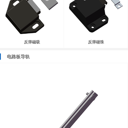
反弹磁吸
反弹碰珠
电路板导轨