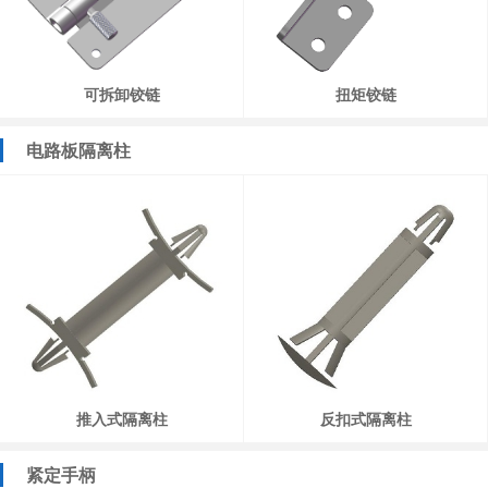
可拆卸铰链
扭矩铰链
电路板隔离柱
推入式隔离柱
反扣式隔离柱
紧定手柄