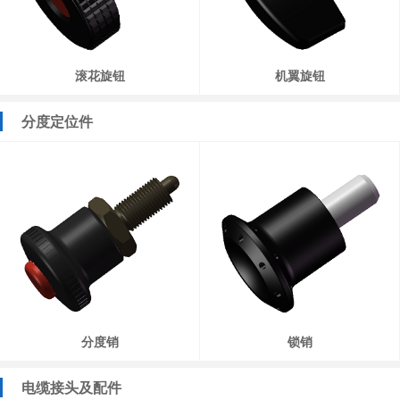
滚花旋钮
机翼旋钮
分度定位件
分度销
锁销
电缆接头及配件