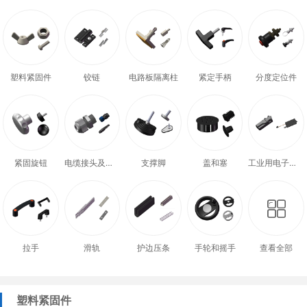
塑料紧固件
铰链
电路板隔离柱
紧定手柄
分度定位件
紧固旋钮
电缆接头及配件
支撑脚
盖和塞
工业用电子式门锁
拉手
滑轨
护边压条
手轮和摇手
查看全部
塑料紧固件