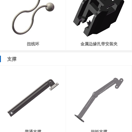
扭线环
金属边缘扎带安装夹
支撑
普通支撑
扭矩支撑