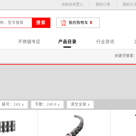
当前尚未登入
我的订单
我的义
0
搜索
我的购物车
页
不锈钢专区
产品目录
行业资讯
关键字搜索
链号：24A x
节数：240.0 x
清空全部 x