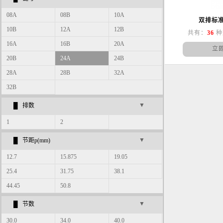
08A
08B
10A
双排标
10B
12A
12B
共有：
36
种
16A
16B
20A
立
20B
24A
24B
28A
28B
32A
32B
▼
█ 排数
1
2
▼
█ 节距p(mm)
12.7
15.875
19.05
25.4
31.75
38.1
44.45
50.8
▼
█ 节数
30.0
34.0
40.0