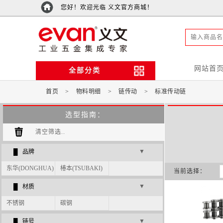
您好！欢迎光临 义文官方商城！
网站首
全部分类
首页
>
物料明细
>
链传动
>
标准传动链
选型指南：
清空筛选..
▼
█ 品牌
东华(DONGHUA)
椿本(TSUBAKI)
当前选择：
▼
█ 材质
不锈钢
碳钢
▼
█ 链号