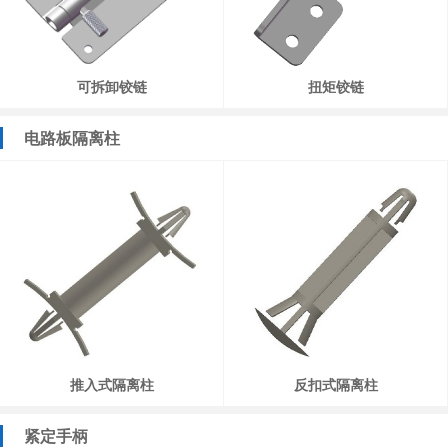
可拆卸铰链
扭矩铰链
电路板隔离柱
推入式隔离柱
反扣式隔离柱
紧定手柄