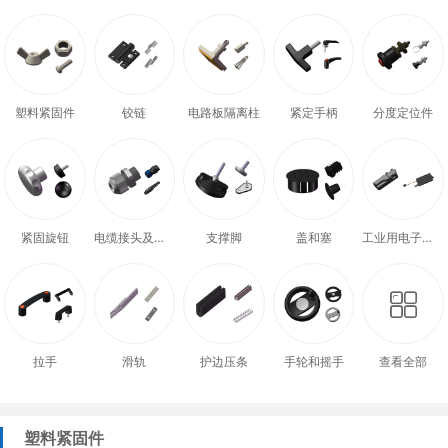
塑料紧固件
铰链
电路板隔离柱
紧定手柄
分度定位件
紧固旋钮
电缆接头及配件
支撑脚
盖和塞
工业用电子式门锁
拉手
滑轨
护边压条
手轮和摇手
查看全部
塑料紧固件