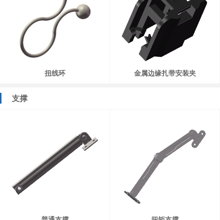
扭线环
金属边缘扎带安装夹
支撑
普通支撑
扭矩支撑