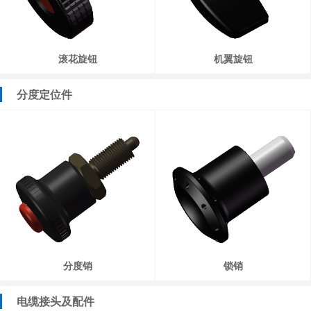
滚花旋钮
机翼旋钮
分度定位件
分度销
锁销
电缆接头及配件