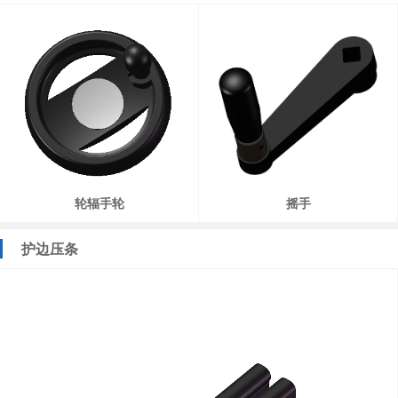
轮辐手轮
摇手
护边压条