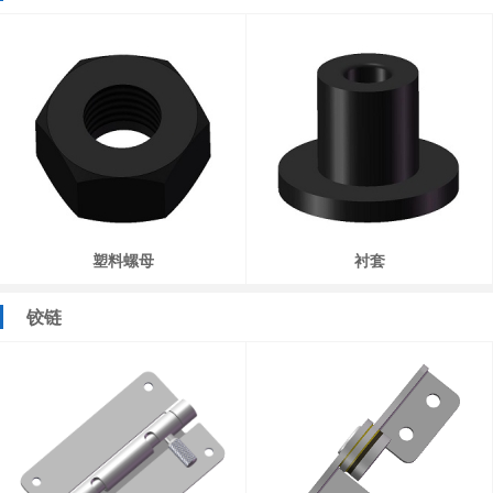
塑料螺母
衬套
铰链