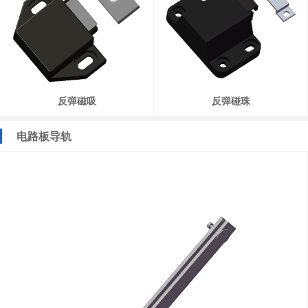
反弹磁吸
反弹碰珠
电路板导轨