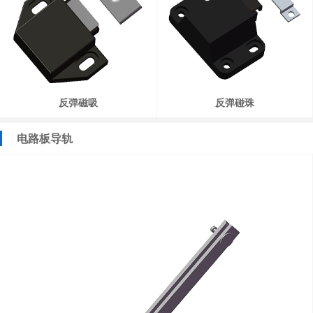
反弹磁吸
反弹碰珠
电路板导轨