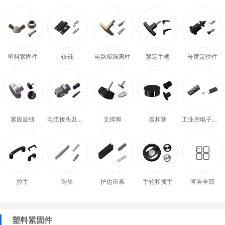
塑料紧固件
铰链
电路板隔离柱
紧定手柄
分度定位件
紧固旋钮
电缆接头及配件
支撑脚
盖和塞
工业用电子式门锁
拉手
滑轨
护边压条
手轮和摇手
查看全部
塑料紧固件