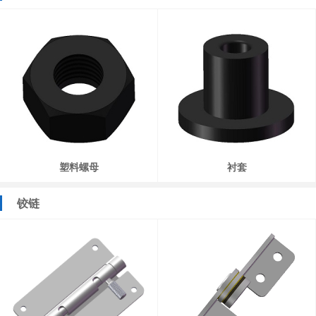
塑料螺母
衬套
铰链