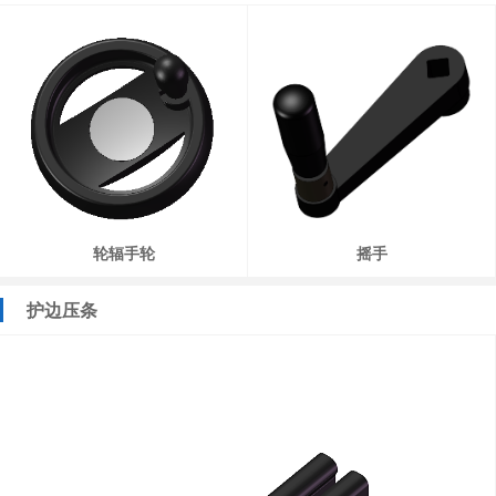
轮辐手轮
摇手
护边压条