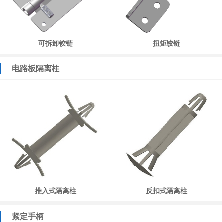
可拆卸铰链
扭矩铰链
电路板隔离柱
推入式隔离柱
反扣式隔离柱
紧定手柄