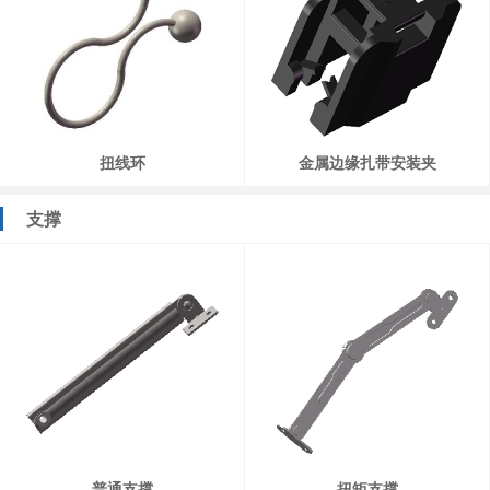
扭线环
金属边缘扎带安装夹
支撑
普通支撑
扭矩支撑