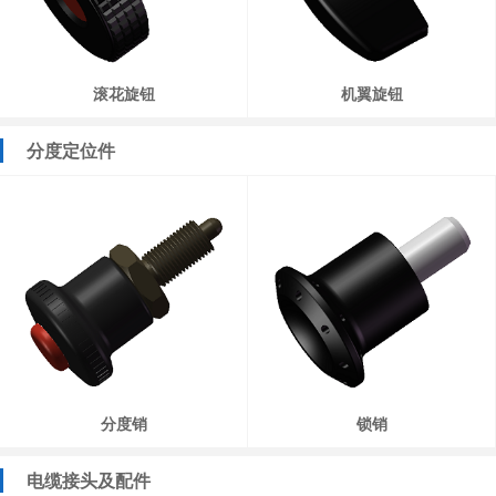
滚花旋钮
机翼旋钮
分度定位件
分度销
锁销
电缆接头及配件