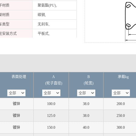
子材质
聚氨酯(PU),
架材质
碳钢,
车类型
无刹车,
轮安装方式
平板式,
装孔距L×W
84.0*71.0,
装高度范围
100~200mm, 200~350mm,
表面处理
A
B
承载kg
(轮子直径)
(轮宽)
镀锌
100.0
38.0
200.0
镀锌
125.0
38.0
250.0
镀锌
150.0
40.0
300.0