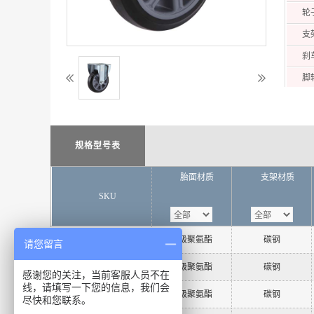
轮
支
刹
脚
安
安
规格型号表
胎面材质
支架材质
SKU
EV232-27005215
高级聚氨酯
碳钢
请您留言
EV232-27005216
高级聚氨酯
碳钢
感谢您的关注，当前客服人员不在
线，请填写一下您的信息，我们会
EV232-27005217
高级聚氨酯
碳钢
尽快和您联系。