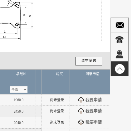
清空筛选
承载N
载重范围N
购买
轴承
图纸申请
C
(安装高度)
我要申请
1960.0
1000~2000N
尚未登录
滚珠
140.0
我要申请
尚未登录
2450.0
2000~3000N
滚珠
165.0
我要申请
尚未登录
2940.0
2000~3000N
滚珠
190.0