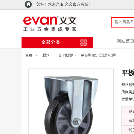
您好！欢迎光临 义文官方商城！
网站首
全部分类
首页
>
脚轮 >
定向脚轮 >
平板型固定式脚轮03型
平板
规格款式
所属类
计量单
制
载
轮