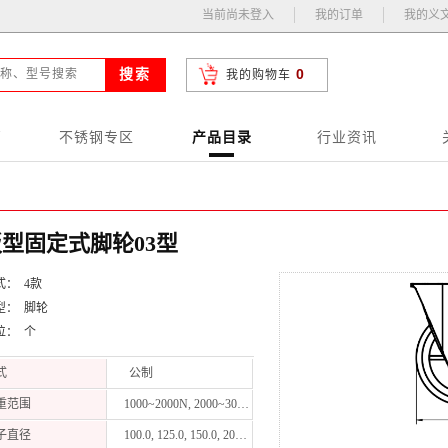
当前尚未登入
我的订单
我的义
0
搜索
我的购物车
页
不锈钢专区
产品目录
行业资讯
型固定式脚轮03型
： 4款
型： 脚轮
位： 个
式
公制
重范围
1000~2000N, 2000~3000N, 3000N以上,
子直径
100.0, 125.0, 150.0, 200.0,